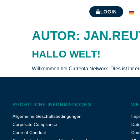
LOGIN
D
AUTOR:
JAN.REU
HALLO WELT!
Willkommen bei Currenta Network. Dies ist Ihr e
RECHTLICHE INFORMATIONEN
WE
Allgemeine Geschäftsbedingungen
Imp
Corporate Compliance
Dat
Code of Conduct
Cook